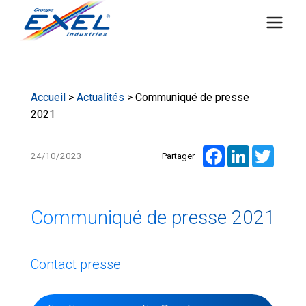
Aller
au
contenu
Accueil
>
Actualités
> Communiqué de presse
2021
Facebook
LinkedIn
Twitte
24/10/2023
Partager
Communiqué de presse 2021
Contact presse