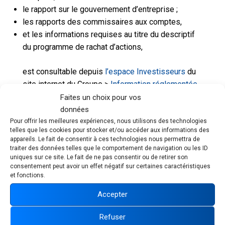
le rapport sur le gouvernement d’entreprise ;
les rapports des commissaires aux comptes,
et les informations requises au titre du descriptif
du programme de rachat d’actions,
est consultable depuis
l’espace Investisseurs
du
site internet du Groupe >
Information réglementée
>
Document d’enregistrement universel
.
Faites un choix pour vos
données
En outre, ce document est accessible sur simple
Pour offrir les meilleures expériences, nous utilisons des technologies
demande adressée par e-mail à l’adresse suivante
telles que les cookies pour stocker et/ou accéder aux informations des
appareils. Le fait de consentir à ces technologies nous permettra de
: investisseurs@exel-industries.com.
traiter des données telles que le comportement de navigation ou les ID
uniques sur ce site. Le fait de ne pas consentir ou de retirer son
Il est également disponible à partir du site internet
consentement peut avoir un effet négatif sur certaines caractéristiques
de l’AMF :
bdif.amf-france.org/fr
et fonctions.
Accepter
Télécharger le Document d'enregistrement
universel
Refuser