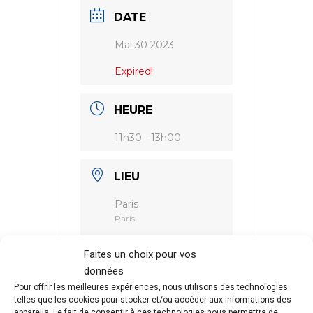
DATE
Mai 30 2023
Expired!
HEURE
11h30 - 13h00
LIEU
Paris
Paris
Faites un choix pour vos
données
Pour offrir les meilleures expériences, nous utilisons des technologies
telles que les cookies pour stocker et/ou accéder aux informations des
PARTAGEZ CET
appareils. Le fait de consentir à ces technologies nous permettra de