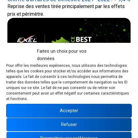
Reprise des ventes tirée principalement par les effets
prix et périmètre.
Faites un choix pour vos
données
Pour offrir les meilleures expériences, nous utilisons des technologies
telles que les cookies pour stocker et/ou accéder aux informations des
appareils. Le fait de consentir à ces technologies nous permettra de
traiter des données telles que le comportement de navigation ou les ID
Mercredi 06 juillet 2022
uniques sur ce site. Le fait de ne pas consentir ou de retirer son
EXEL Industries obtient le label Best Managed
consentement peut avoir un effet négatif sur certaines caractéristiques
Companies de Deloitte
et fonctions.
EXEL Industries, groupe familial coté présent sur
Accepter
l’ensemble de la chaîne de valeur des secteurs des
agro-équipements, des loisirs et de l’industrie, fait partie
Refuser
des 11 sociétés françaises lauréates de l’édition 2022
du programme Best Managed Companies de Deloitte