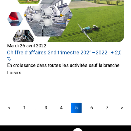
Mardi 26 avril 2022
Chiffre d’affaires 2nd trimestre 2021–2022 : + 2,0
%
En croissance dans toutes les activités sauf la branche
Loisirs
<
1
…
3
4
5
6
7
>