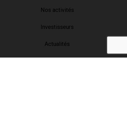
Nos activités
Investisseurs
Actualités
Talents
Contact
Mentions légales et conditions générales d’utilisation du site
Politique en matière de données personnelles
Copyright © 2026 - All rights reserved