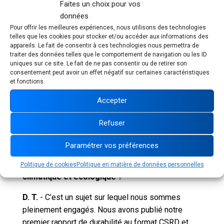
Faites un choix pour vos
d’action portent leurs fruits. J’ajoute que nous
données
continuons d’accompagner nos équipes dans leur
Pour offrir les meilleures expériences, nous utilisons des technologies
montée en compétences notamment à travers un
telles que les cookies pour stocker et/ou accéder aux informations des
plan de formation à l’intelligence artificielle. Déjà
appareils. Le fait de consentir à ces technologies nous permettra de
traiter des données telles que le comportement de navigation ou les ID
intégrée depuis plusieurs années dans nos
uniques sur ce site. Le fait de ne pas consentir ou de retirer son
processus industriels et certains de nos produits,
consentement peut avoir un effet négatif sur certaines caractéristiques
l’intelligence artificielle a désormais vocation à
et fonctions.
être diffusée plus largement, afin d’élaborer de
Accepter
nouveaux cas d’usage et gagner en productivité.
Refuser
Les questions de durabilité animent fortement
les débats politiques, tant en Europe qu’en
Paramétrer vos préférences
Amérique du Nord. Comment le Groupe
aborde-t-il aujourd’hui le sujet de la transition
Politique de cookies
Politique en matière de données personnelles
climatique et écologique ?
D. T.
- C’est un sujet sur lequel nous sommes
pleinement engagés. Nous avons publié notre
premier rapport de durabilité au format CSRD et