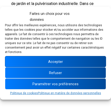
de jardin et la pulvérisation industrielle. Dans ce
cadre, et forts de
notre engagement RSE
et de nos
Faites un choix pour vos
moyens financiers reconstitués, le groupe est
données
reparti en conquête. L’opportunité de racheter trois
Pour offrir les meilleures expériences, nous utilisons des technologies
marques de nautisme à un groupe industriel isérois
telles que les cookies pour stocker et/ou accéder aux informations des
qui se séparait de tous ses actifs nous est
appareils. Le fait de consentir à ces technologies nous permettra de
traiter des données telles que le comportement de navigation ou les ID
apparue intéressante. En effet, les bateaux sont
uniques sur ce site. Le fait de ne pas consentir ou de retirer son
des biens d’équipement lourds, de valeur,
consentement peut avoir un effet négatif sur certaines caractéristiques
et fonctions.
fabriqués en petites et moyennes séries. Nous
restons dans l’industrie à taille humaine car les
Accepter
deux usines reprises emploient une centaine de
personnes.
Refuser
Paramétrer vos préférences
Sans compter que la famille Ballu pratique la
navigation, ce qui lui confère une bonne
Politique de cookies
Politique en matière de données personnelles
connaissance des produits et des marchés. "